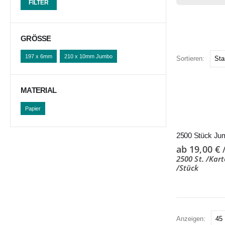
FILTER
GRÖSSE
197 x 6mm
210 x 10mm Jumbo
Sortieren:
MATERIAL
Papier
ab
19,00
€
2500 St. /Kart
/Stück
Anzeigen: