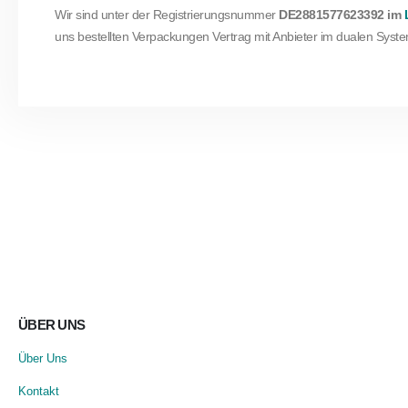
Wir sind unter der Registrierungsnummer
DE2881577623392
im
uns bestellten Verpackungen Vertrag mit Anbieter im dualen Syst
BLEIBEN SIE IN VERBINDUNG
Jetzt zum Newsletter anmelden
ÜBER UNS
Über Uns
Kontakt