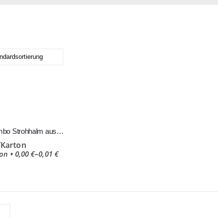
2500 Stück Jumbo Strohhalm aus Papier Weiß 210mm
/Karton
–
on •
0,00
€
0,01
€