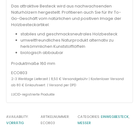
Das attraktive Besteck wird aus nachwachsenden
Naturhölzern hergestellt. Profitieren auch Sie für Ihr To-
Go-Geschäft vom natürlichen und positiven Image der
Holzbesteckartikel.
stabiles und geschmacksneutrales Holzbesteck
umweltfreundliches Naturprodukt alternativ zu
herkömmlichen Kunststofflöffeln
biologisch abbaubar
Produktmaße 160 mm
ECO803
2-3 Werktage Lieferzeit | 8,50 € Versandgebühr | Kostenloser Versand
ab 80 € Einkaufswert | Versand per DPD
LUCID-registrierte Produkte
AVAILABILITY:
ARTIKELNUMMER:
CATEGORIES:
EINWEGBESTECK
,
VORRÄTIG
ECO803
MESSER