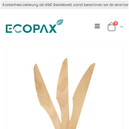
tenfreie Lieferung ab 99€ Bestellwert, sonst berechnen wir dir eine faire
 sind unter der Registrierungsnummer DE2881577623392 im LUCID Verpacku
0