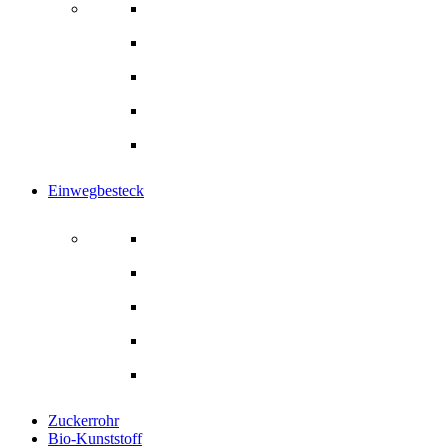
Getränkebecher
Kaffeebecher
Papier-Trinkhalme
Rührstäbchen
Alle Produkte
Einwegbesteck
Einwegbesteck
Gabel
Löffel
Messer
Alle Produkte
Zuckerrohr
Bio-Kunststoff