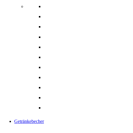
Schalen
Salatschalen & -boxen
Suppenschalen
Snackschalen
Eintöpfschalen
Menüschalen
Menü- Lunchbox
Pommesschalen
Hamburger Box
Gebäck- Tortenkarton
Alle Produkte
Getränkebecher