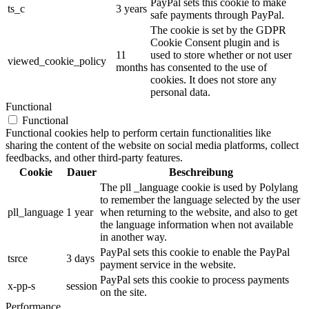
PayPal sets this cookie to make
ts_c
3 years
safe payments through PayPal.
The cookie is set by the GDPR
Cookie Consent plugin and is
11
used to store whether or not user
viewed_cookie_policy
months
has consented to the use of
cookies. It does not store any
personal data.
Functional
Functional
Functional cookies help to perform certain functionalities like
sharing the content of the website on social media platforms, collect
feedbacks, and other third-party features.
Cookie
Dauer
Beschreibung
The pll _language cookie is used by Polylang
to remember the language selected by the user
pll_language
1 year
when returning to the website, and also to get
the language information when not available
in another way.
PayPal sets this cookie to enable the PayPal
tsrce
3 days
payment service in the website.
PayPal sets this cookie to process payments
x-pp-s
session
on the site.
Performance