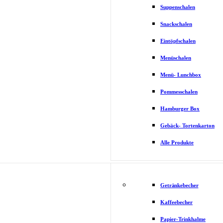
Suppenschalen
Snackschalen
Eintöpfschalen
Menüschalen
Menü- Lunchbox
Pommesschalen
Hamburger Box
Gebäck- Tortenkarton
Alle Produkte
Getränkebecher
Kaffeebecher
Papier-Trinkhalme