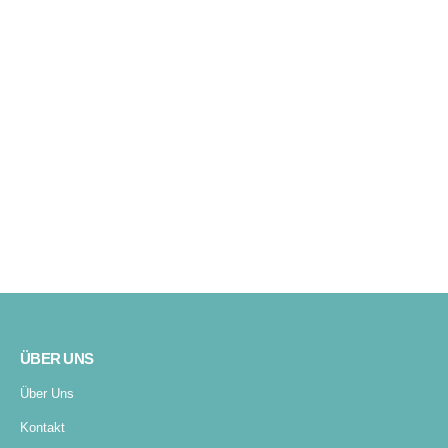
BLEIBEN SIE IN VERBINDUNG
Jetzt zum Newsletter anmelden
ÜBER UNS
Über Uns
Kontakt