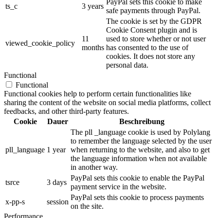
PayPal sets this cookie to make
ts_c
3 years
safe payments through PayPal.
The cookie is set by the GDPR
Cookie Consent plugin and is
11
used to store whether or not user
viewed_cookie_policy
months
has consented to the use of
cookies. It does not store any
personal data.
Functional
Functional
Functional cookies help to perform certain functionalities like
sharing the content of the website on social media platforms, collect
feedbacks, and other third-party features.
Cookie
Dauer
Beschreibung
The pll _language cookie is used by Polylang
to remember the language selected by the user
pll_language
1 year
when returning to the website, and also to get
the language information when not available
in another way.
PayPal sets this cookie to enable the PayPal
tsrce
3 days
payment service in the website.
PayPal sets this cookie to process payments
x-pp-s
session
on the site.
Performance