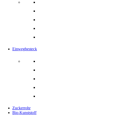
Getränkebecher
Kaffeebecher
Papier-Trinkhalme
Rührstäbchen
Alle Produkte
Einwegbesteck
Einwegbesteck
Gabel
Löffel
Messer
Alle Produkte
Zuckerrohr
Bio-Kunststoff