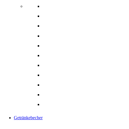
Schalen
Salatschalen & -boxen
Suppenschalen
Snackschalen
Eintöpfschalen
Menüschalen
Menü- Lunchbox
Pommesschalen
Hamburger Box
Gebäck- Tortenkarton
Alle Produkte
Getränkebecher