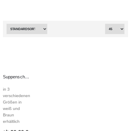
Suppenschüssel & Deckel aus Karftpapier
in 3
verschiedenen
Größen in
weiß und
Braun
erhältlich