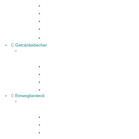
Menü- Lunchbox
Pommesschalen
Hamburger Box
Gebäck- Tortenkarton
Alle Produkte
Getränkebecher
Kaffeebecher
Papier-Trinkhalme
Rührstäbchen
Alle Produkte
Einwegbesteck
Gabel
Löffel
Messer