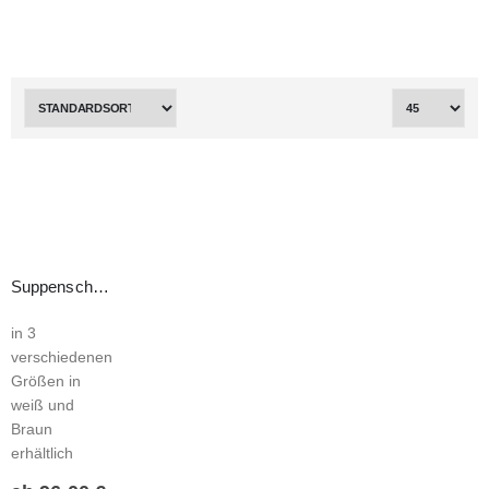
Suppenschüssel & Deckel aus Karftpapier
in 3
verschiedenen
Größen in
weiß und
Braun
erhältlich