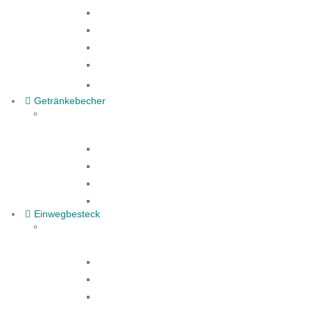
Menü- Lunchbox
Pommesschalen
Hamburger Box
Gebäck- Tortenkarton
Alle Produkte
Getränkebecher
Kaffeebecher
Papier-Trinkhalme
Rührstäbchen
Alle Produkte
Einwegbesteck
Gabel
Löffel
Messer