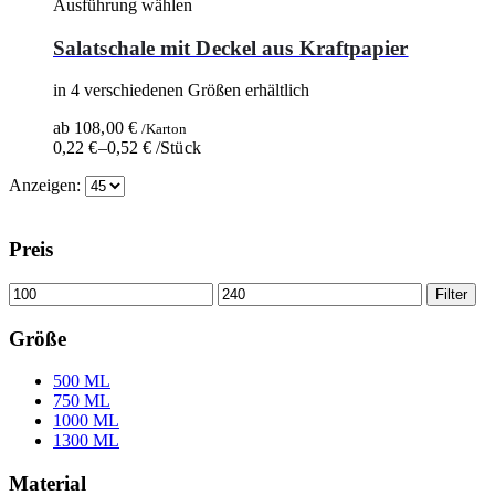
Ausführung wählen
Salatschale mit Deckel aus Kraftpapier
in 4 verschiedenen Größen erhältlich
ab
108,00
€
/Karton
0,22
€
–
0,52
€
/Stück
Anzeigen:
Preis
Filter
Größe
500 ML
750 ML
1000 ML
1300 ML
Material