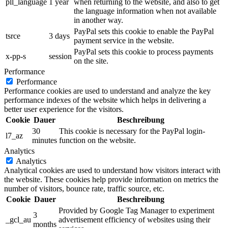
pll_language
1 year
when returning to the website, and also to get
the language information when not available
in another way.
PayPal sets this cookie to enable the PayPal
tsrce
3 days
payment service in the website.
PayPal sets this cookie to process payments
x-pp-s
session
on the site.
Performance
Performance
Performance cookies are used to understand and analyze the key
performance indexes of the website which helps in delivering a
better user experience for the visitors.
Cookie
Dauer
Beschreibung
30
This cookie is necessary for the PayPal login-
l7_az
minutes
function on the website.
Analytics
Analytics
Analytical cookies are used to understand how visitors interact with
the website. These cookies help provide information on metrics the
number of visitors, bounce rate, traffic source, etc.
Cookie
Dauer
Beschreibung
Provided by Google Tag Manager to experiment
3
_gcl_au
advertisement efficiency of websites using their
months