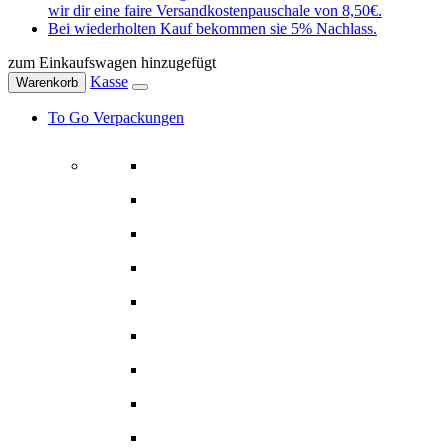
wir dir eine faire Versandkostenpauschale von 8,50€.
Bei wiederholten Kauf bekommen sie 5% Nachlass.
zum Einkaufswagen hinzugefügt
Kasse
Warenkorb
To Go Verpackungen
Schalen
Salatschalen & -boxen
Suppenschalen
Snackschalen
Eintöpfschalen
Menüschalen
Menü- Lunchbox
Pommesschalen
Hamburger Box