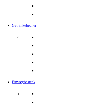
Gebäck- Tortenkarton
Alle Produkte
Getränkebecher
Getränkebecher
Kaffeebecher
Papier-Trinkhalme
Rührstäbchen
Alle Produkte
Einwegbesteck
Einwegbesteck
Gabel