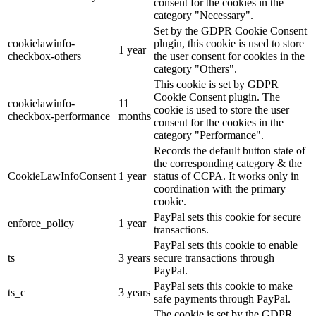
consent for the cookies in the
category "Necessary".
Set by the GDPR Cookie Consent
cookielawinfo-
plugin, this cookie is used to store
1 year
checkbox-others
the user consent for cookies in the
category "Others".
This cookie is set by GDPR
Cookie Consent plugin. The
cookielawinfo-
11
cookie is used to store the user
checkbox-performance
months
consent for the cookies in the
category "Performance".
Records the default button state of
the corresponding category & the
CookieLawInfoConsent
1 year
status of CCPA. It works only in
coordination with the primary
cookie.
PayPal sets this cookie for secure
enforce_policy
1 year
transactions.
PayPal sets this cookie to enable
ts
3 years
secure transactions through
PayPal.
PayPal sets this cookie to make
ts_c
3 years
safe payments through PayPal.
The cookie is set by the GDPR