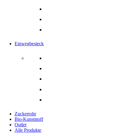
Papier-Trinkhalme
Rührstäbchen
Alle Produkte
Einwegbesteck
Einwegbesteck
Gabel
Löffel
Messer
Alle Produkte
Zuckerrohr
Bio-Kunststoff
Outlet
Alle Produkte