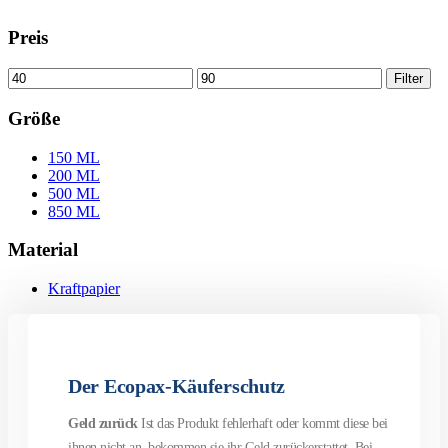
Preis
Filter
Größe
150 ML
200 ML
500 ML
850 ML
Material
Kraftpapier
Der Ecopax-Käuferschutz
Geld zurück
Ist das Produkt fehlerhaft oder kommt diese bei
ihnen nicht an, bekommen sie ihr Geld zurückerstattet. Bei