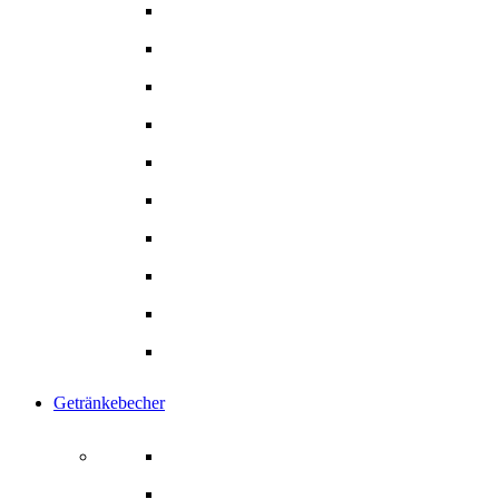
Salatschalen & -boxen
Suppenschalen
Snackschalen
Eintöpfschalen
Menüschalen
Menü- Lunchbox
Pommesschalen
Hamburger Box
Gebäck- Tortenkarton
Alle Produkte
Getränkebecher
Getränkebecher
Kaffeebecher