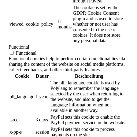
through PayPal.
The cookie is set by the
GDPR Cookie Consent
plugin and is used to store
11
viewed_cookie_policy
whether or not user has
months
consented to the use of
cookies. It does not store
any personal data.
Functional
Functional
Functional cookies help to perform certain functionalities like
sharing the content of the website on social media platforms,
collect feedbacks, and other third-party features.
Cookie
Dauer
Beschreibung
The pll _language cookie is used by
Polylang to remember the language
selected by the user when returning to
pll_language
1 year
the website, and also to get the
language information when not
available in another way.
PayPal sets this cookie to enable the
tsrce
3 days
PayPal payment service in the website.
PayPal sets this cookie to process
x-pp-s
session
payments on the site.