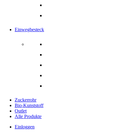
Rührstäbchen
Alle Produkte
Einwegbesteck
Einwegbesteck
Gabel
Löffel
Messer
Alle Produkte
Zuckerrohr
Bio-Kunststoff
Outlet
Alle Produkte
Einloggen