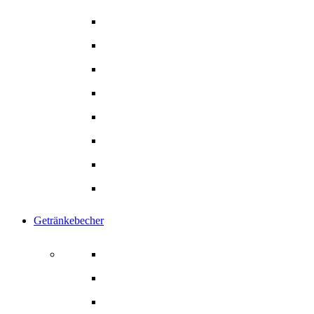
Snackschalen
Eintöpfschalen
Menüschalen
Menü- Lunchbox
Pommesschalen
Hamburger Box
Gebäck- Tortenkarton
Alle Produkte
Getränkebecher
Getränkebecher
Kaffeebecher
Papier-Trinkhalme