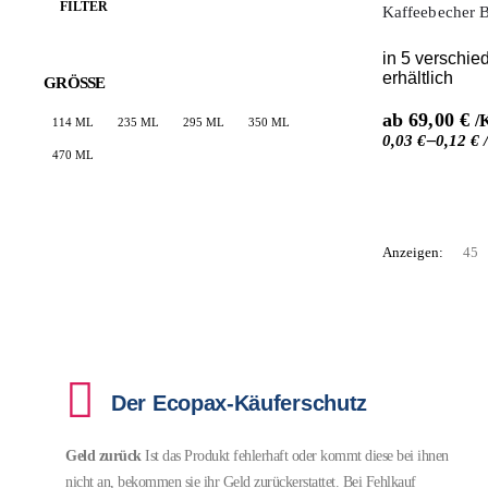
FILTER
Kaffeebecher 
in 5 verschi
erhältlich
GRÖSSE
ab
69,00
€
/
114 ML
235 ML
295 ML
350 ML
–
0,03
€
0,12
€
470 ML
Anzeigen:
Der Ecopax-Käuferschutz
Geld zurück
Ist das Produkt fehlerhaft oder kommt diese bei ihnen
nicht an, bekommen sie ihr Geld zurückerstattet. Bei Fehlkauf